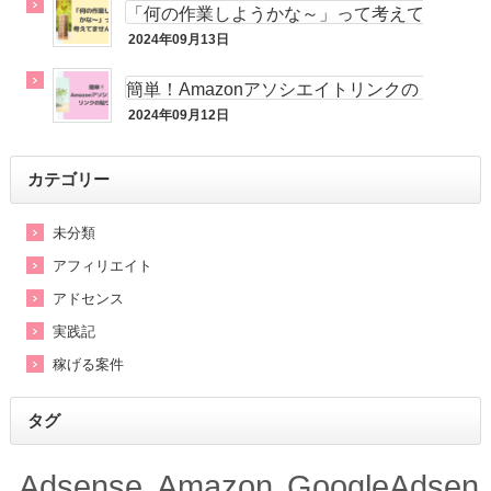
「何の作業しようかな～」って考えて
ませんか？
2024年09月13日
実践記
簡単！Amazonアソシエイトリンクの
貼り方
2024年09月12日
アフィリエイト
カテゴリー
未分類
アフィリエイト
アドセンス
実践記
稼げる案件
タグ
Adsense
Amazon
GoogleAdsen