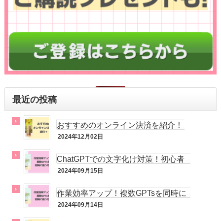
最近の投稿
おすすめのオンライン決済を紹介！
2024年12月02日
実践記
ChatGPTでの文字化け対策！初心者
でも簡単！
2024年09月15日
実践記
作業効率アップ！複数GPTsを同時に
活用する方法
2024年09月14日
実践記