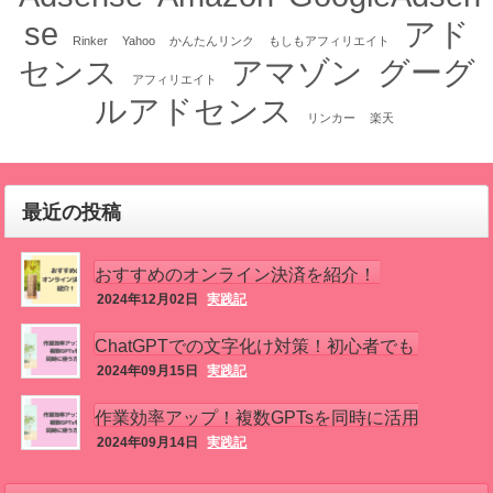
se
アド
Rinker
Yahoo
かんたんリンク
もしもアフィリエイト
センス
アマゾン
グーグ
アフィリエイト
ルアドセンス
リンカー
楽天
最近の投稿
おすすめのオンライン決済を紹介！
2024年12月02日
実践記
ChatGPTでの文字化け対策！初心者でも
2024年09月15日
実践記
簡単！
作業効率アップ！複数GPTsを同時に活用
2024年09月14日
実践記
する方法