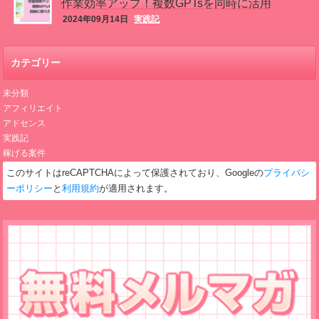
作業効率アップ！複数GPTsを同時に活用
2024年09月14日
実践記
する方法
カテゴリー
未分類
アフィリエイト
アドセンス
実践記
稼げる案件
このサイトはreCAPTCHAによって保護されており、Googleの
プライバシ
ーポリシー
と
利用規約
が適用されます。