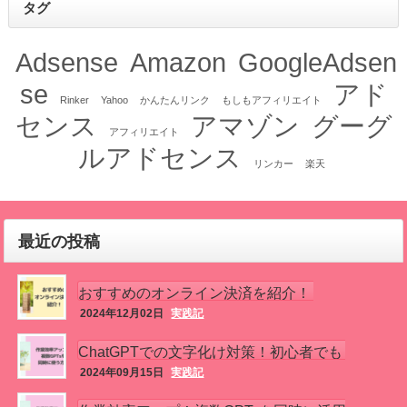
タグ
Adsense
Amazon
GoogleAdsen
se
アド
Rinker
Yahoo
かんたんリンク
もしもアフィリエイト
センス
アマゾン
グーグ
アフィリエイト
ルアドセンス
リンカー
楽天
最近の投稿
おすすめのオンライン決済を紹介！
2024年12月02日
実践記
ChatGPTでの文字化け対策！初心者でも
2024年09月15日
実践記
簡単！